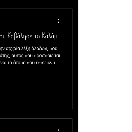
που Καβάλησε το Καλάμι
ύτης, αυτός που προσποιείται
ίναι το άτομο που επιδεικνύει
έπαρση και αίσθηση
άλλους και θεωρεί τον εαυτό
ο καλάμι”
ι πάνω σε ένα καλάμι και
 νιώθοντας βασιλιάς.
τέχει εξουσία, δύναμη, κύ