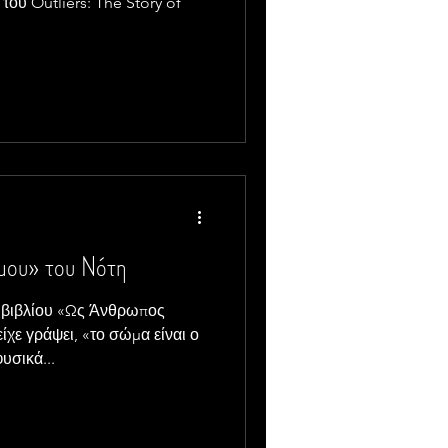
του Outliers: The Story of
μου» του Νότη
 βιβλίου «Ως Άνθρωπος
ίχε γράψει, «το σώμα είναι ο
υσικά...