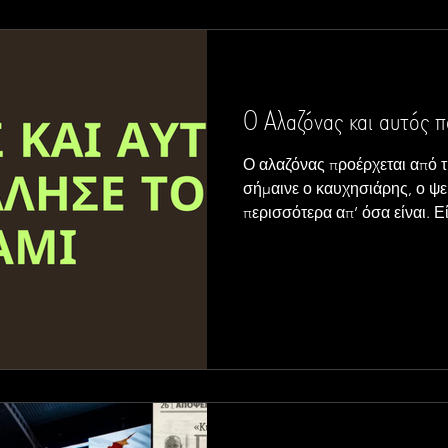
Ο Αλαζόνας και αυτός 
Ο αλαζόνας προέρχεται από την αρχαία λέξη ἀλαζών, που
σήμαινε ο καυχησιάρης, ο ψε
περισσότερα απ’ όσα είναι. Ε
υπερβολική αυτοπεποίθηση, 
ανωτερότητας, υποτιμά τους 
του ανώτερο. Επιπλέον, αυτός που “καβάλησε τ
είναι ο άνθρωπος που κάθετα
νομίζει ότι ιππεύει ένα άλογο
Φαντασιώνεται δηλαδή ότι κα