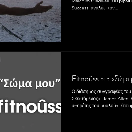
Malcolm Gladwell στο βιβλίο 
Success, αναλύει τον...
Fitnoûss στο «Σώμα 
Ο διάσημος συγγραφέας του
Σκεπτόμενος», James Allen, ε
υπηρέτης του μυαλού»˙ έτσι φ