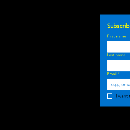
Subscrib
First name
Last name
Email
*
I want 