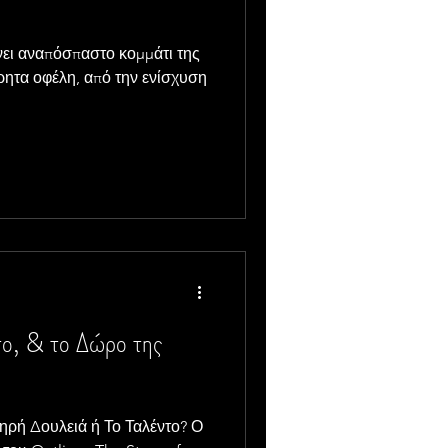
νει αναπόσπαστο κομμάτι της
ητα οφέλη, από την ενίσχυση
το, & το Δώρο της
ληρή Δουλειά ή Το Ταλέντο? Ο