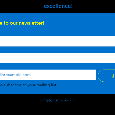
excellence!
e to our newsletter!
J
to subscribe to your mailing list.
info@greatnouss.com
+357 99654254
Cyprus