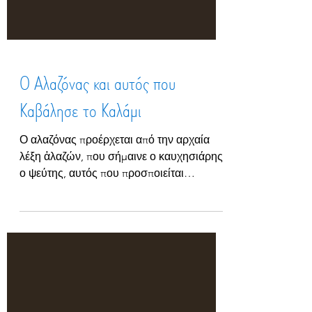
Ο Αλαζόνας και αυτός που
Καβάλησε το Καλάμι
Ο αλαζόνας προέρχεται από την αρχαία
λέξη ἀλαζών, που σήμαινε ο καυχησιάρης,
ο ψεύτης, αυτός που προσποιείται
περισσότερα απ’ όσα είναι. Είναι το άτομο
που επιδεικνύει υπερβολική
αυτοπεποίθηση, έπαρση και αίσθηση
ανωτερότητας, υποτιμά τους άλλους και