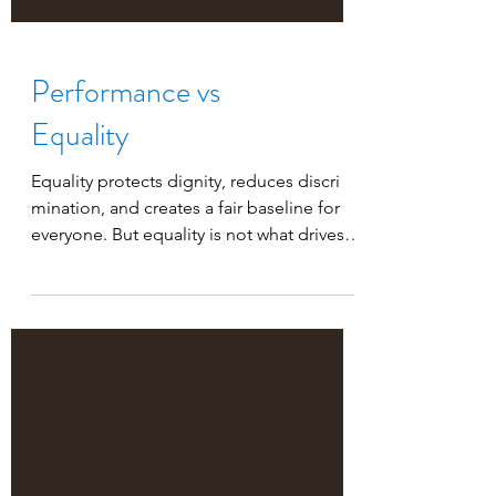
Performance vs
Equality
Equality protects dignity, reduces discri
mination, and creates a fair baseline for
everyone. But equality is not what drives
progress. Performance is! Nowadays,
universities and HR programs are giving
so much attention to equality that it blows
my mind. Entire modules, case studies,
discussions — NGOs (often funded by the
EU) delivering sessions — revolve almost
exclusively around equality, diversity,