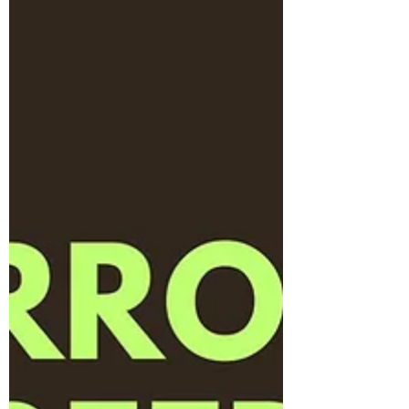
θεωρεί τον εαυτό του ανώτερο. Επιπλέον,
αυτός που “καβάλησε το καλάμι” είναι ο
άνθρωπος που κάθεται πάνω σε ένα
καλάμι και νομίζει ότι ιππεύει ένα άλογο
νιώθοντας βασιλιάς. Φαντασιώνεται
δηλαδή ότι κατέχει εξουσία, δύναμη, κύ