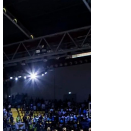
It describes the person who displays
excessive self-confidence, vanity, and a
sense of superiority - someone who looks
down on others and believes he is above
them. Likewise, the Greek expression “he
rode the reed” (καβάλησε το καλάμι),
refers to a person who sits on a simple
reed but believes he is riding a horse -
feel