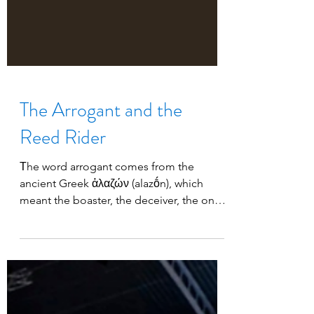
The Arrogant and the
Reed Rider
Τhe word arrogant comes from the
ancient Greek ἀλαζών (alazṓn), which
meant the boaster, the deceiver, the one
who pretends to be more than he really is.