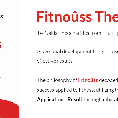
Fitnoûss Th
by Nakis Theocharides from Elias E
A personal development book focus
effective results.
The philosophy of
Fitnoûss
decoded 
success applied to fitness, utilizing 
Application - Result
through
educa