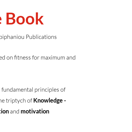
e Book
piphaniou Publications
ed on fitness for maximum and
fundamental principles of
the triptych of
Knowledge -
tion
and
motivation