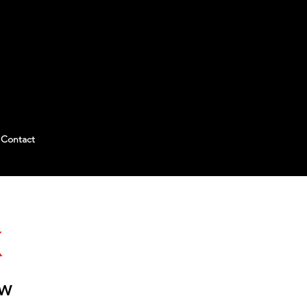
Contact
K
OW