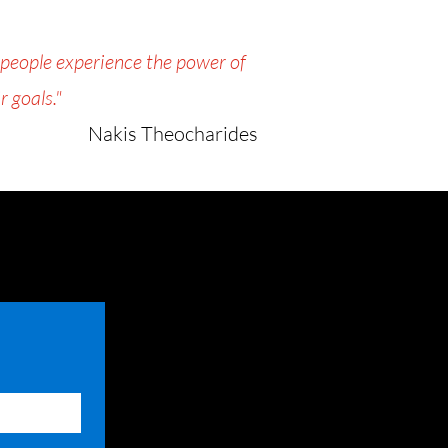
 people experience the power of
r goals."
Nakis Theocharides