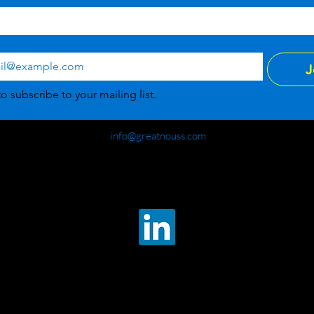
J
to subscribe to your mailing list.
info@greatnouss.com
+357 99654254
Cyprus
©2026 by greatnoûss