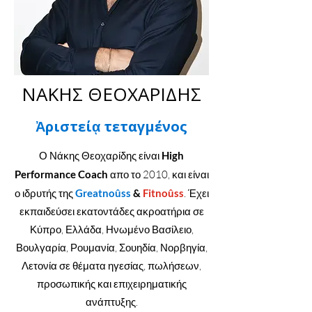
ΝΑΚΗΣ ΘΕΟΧΑΡΙΔΗΣ
Ἀριστείᾳ
τεταγμένος
Ο Νάκης Θεοχαρίδης είναι
High
Performance Coach
απο το 2010, και είναι
ο ιδρυτής της
Greatnoûss
&
Fitnoûss
. Έχει
εκπαιδεύσει εκατοντάδες ακροατήρια σε
Κύπρο, Ελλάδα, Ηνωμένο Βασίλειο,
Βουλγαρία, Ρουμανία, Σουηδία, Νορβηγία,
Λετονία σε θέματα ηγεσίας, πωλήσεων,
προσωπικής και επιχειρηματικής
ανάπτυξης.