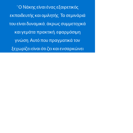
"Ο Νάκης είναι ένας εξαιρετικός
εκπαιδευτής και ομιλητής. Τα σεμινάριά
του είναι δυναμικά, άκρως συμμετοχικά
και γεμάτα πρακτική, εφαρμόσιμη
γνώση. Αυτό που πραγματικά τον
ξεχωρίζει είναι ότι ζει και ενσαρκώνει
τις αρχές που διδάσκει, κάνοντας την
καθοδήγησή του αυθεντική,
εμπνευσμένη και μεταμορφωτική. Τον
συστήνω ανεπιφύλακτα σε όποιον
επιθυμεί να εξελιχθεί τόσο σε
προσωπικό όσο και σε επαγγελματικό
επίπεδο."