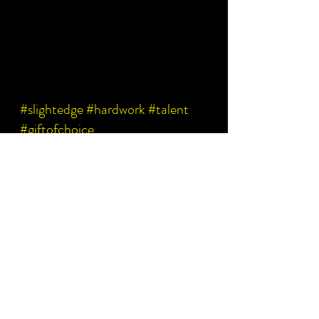
#slightedge
#hardwork
#talent
#giftofchoice
Greek
See All
Recent Posts